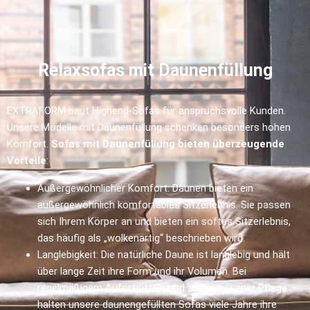
Relaxsofas
mit Daunenfüllung
EXTRAFORM baut Highend-Sofas für anspruchsvolle Kunden.
Unsere Modelle mit Daunenfüllung schenken besonders hohen
Komfort.
Sofas mit Daunenfüllung bieten überzeugende
Vorteile
:
Außergewöhnlicher Komfort: Daunen bieten ein
außergewöhnlich komfortables Sitzerlebnis. Sie passen
sich Ihrem Körper an und bieten ein softes Sitzerlebnis,
das häufig als „wolkenartig“ beschrieben wird.
Langlebigkeit: Die natürliche Daune ist langlebig und hält
über lange Zeit ihre Form und ihr Volumen. Bei
regelmäßigem Aufschütteln und angemessener Pflege
halten unsere daunengefüllten Sofas viele Jahre ihre