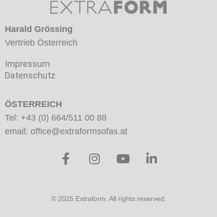
Harald Grössing
Vertrieb Österreich
Impressum
Datenschutz
ÖSTERREICH
Tel: +43 (0) 664/511 00 88
email: ofﬁce@extraformsofas.at
F
I
Y
L
a
n
o
i
c
s
u
n
e
t
t
k
b
a
u
e
© 2025 Extraform. All rights reserved.
o
g
b
d