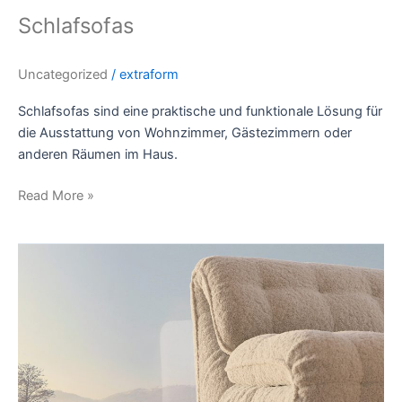
Schlafsofas
Uncategorized
/
extraform
Schlafsofas sind eine praktische und funktionale Lösung für
die Ausstattung von Wohnzimmer, Gästezimmern oder
anderen Räumen im Haus.
Read More »
AITA:
Das
ultimative
modulare
Sofa
für
modernes